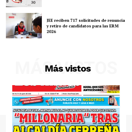
JEE reciben 717 solicitudes de renuncia
y retiro de candidatos para las ERM
2026
MÁS VISTOS
Más vistos
SUSCRIBETE