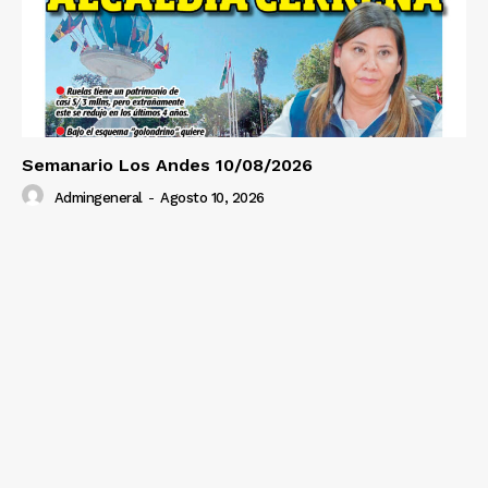
Diario los Andes
Nosotros
Contacto
Semanario Los Andes 10/08/2026
Prensa
Admingeneral
-
Agosto 10, 2026