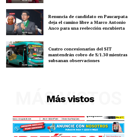
Renuncia de candidato en Paucarpata
deja el camino libre a Marco Antonio
Anco para una reelección encubierta
Cuatro concesionarias del SIT
mantendrán cobro de S/1.30 mientras
subsanan observaciones
MÁS VISTOS
Más vistos