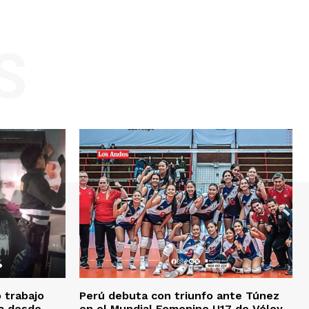
S
o trabajo
Perú debuta con triunfo ante Túnez
da desde
en el Mundial Femenino U17 de Vóley