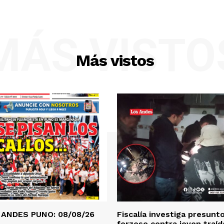
MÁS VISTO
Más vistos
 ANDES PUNO: 08/08/26
Fiscalía investiga presunt
forzoso contra joven traí