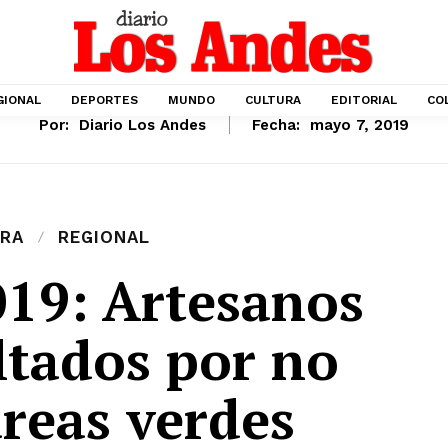
GIONAL
DEPORTES
MUNDO
CULTURA
EDITORIAL
CO
Por:
Diario Los Andes
Fecha:
mayo 7, 2019
RA
REGIONAL
019: Artesanos
ltados por no
áreas verdes