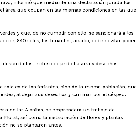
Bravo, informó que mediante una declaración jurada los
el área que ocupan en las mismas condiciones en las qu
 verdes y que, de no cumplir con ello, se sancionará a los
decir, 840 soles; los feriantes, añadió, deben evitar poner
os descuidados, incluso dejando basura y desechos
Diario los Andes
o solo es de los feriantes, sino de la misma población, qu
erdes, al dejar sus desechos y caminar por el césped.
Nosotros
ria de las Alasitas, se emprenderá un trabajo de
Contacto
 Floral, así como la instauración de flores y plantas
Prensa
ión no se plantaron antes.