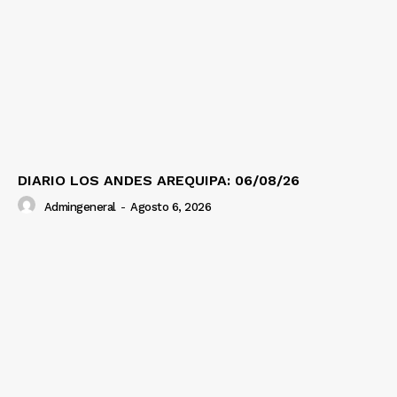
SUSCRIBETE
Diario los Andes
Nosotros
Contacto
DIARIO LOS ANDES AREQUIPA: 06/08/26
Prensa
Admingeneral
-
Agosto 6, 2026