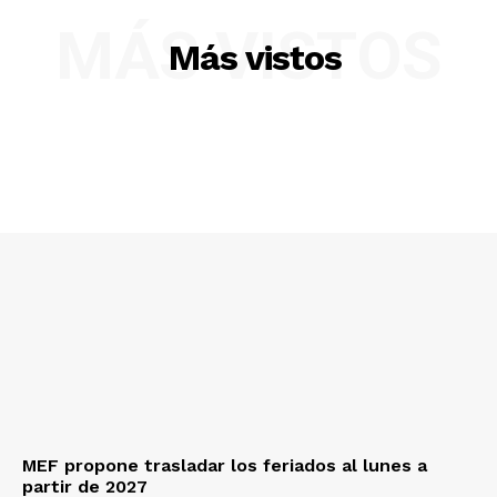
MÁS VISTOS
Más vistos
SUSCRIBETE
Diario los Andes
Nosotros
Contacto
Prensa
MEF propone trasladar los feriados al lunes a
partir de 2027