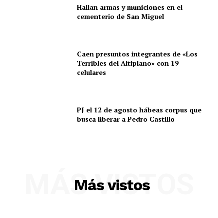
Hallan armas y municiones en el
cementerio de San Miguel
SUSCRIBETE
Caen presuntos integrantes de «Los
Terribles del Altiplano» con 19
celulares
Diario los Andes
PJ el 12 de agosto hábeas corpus que
busca liberar a Pedro Castillo
Nosotros
Contacto
Prensa
MÁS VISTOS
Más vistos