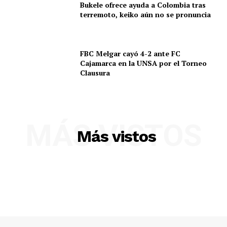
Bukele ofrece ayuda a Colombia tras
terremoto, keiko aún no se pronuncia
SUSCRIBETE
FBC Melgar cayó 4-2 ante FC
Cajamarca en la UNSA por el Torneo
Clausura
Diario los Andes
Nosotros
Contacto
MÁS VISTOS
Más vistos
Prensa