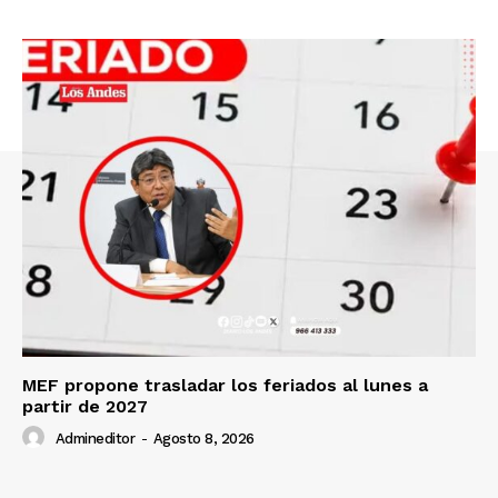
Diario los Andes
Nosotros
Contacto
Prensa
MEF propone trasladar los feriados al lunes a
partir de 2027
Admineditor
-
Agosto 8, 2026