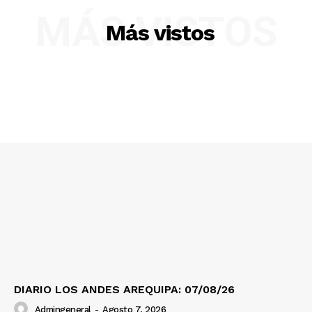
MÁS VISTOS
Más vistos
SUSCRIBETE
Diario los Andes
Nosotros
Contacto
Prensa
DIARIO LOS ANDES AREQUIPA: 07/08/26
Admingeneral
-
Agosto 7, 2026