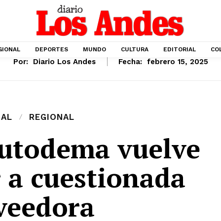
GIONAL
DEPORTES
MUNDO
CULTURA
EDITORIAL
CO
Por:
Diario Los Andes
Fecha:
febrero 15, 2025
IAL
REGIONAL
Autodema vuelve
r a cuestionada
veedora