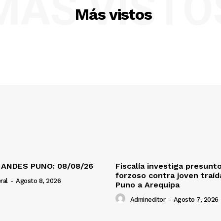
MÁS VISTO
Más vistos
 ANDES PUNO: 08/08/26
Fiscalía investiga presunt
forzoso contra joven traí
ral
-
Agosto 8, 2026
Puno a Arequipa
Admineditor
-
Agosto 7, 2026