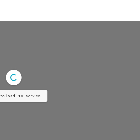
Diario los Andes
Nosotros
to load PDF service..
Contacto
Prensa
ETE