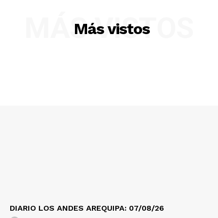
MÁS VISTOS
Más vistos
SUSCRIBETE
Diario los Andes
Nosotros
Contacto
Prensa
DIARIO LOS ANDES AREQUIPA: 07/08/26