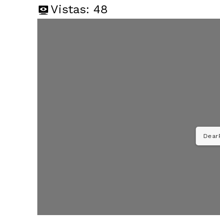
Vistas:
48
DearF