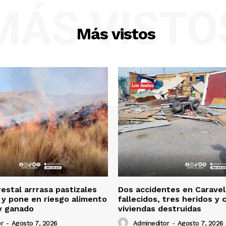
MÁS VISTO
Más vistos
restal arrrasa pastizales
Dos accidentes en Caravel
 y pone en riesgo alimento
fallecidos, tres heridos y 
y ganado
viviendas destruidas
r
-
Agosto 7, 2026
Admineditor
-
Agosto 7, 2026