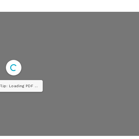
lip: Loading PDF ...
Diario los Andes
Nosotros
Contacto
Prensa