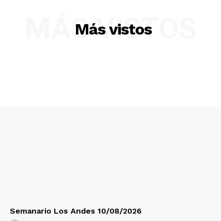
MÁS VISTOS
Más vistos
SUSCRIBETE
Diario los Andes
Nosotros
Contacto
Prensa
Semanario Los Andes 10/08/2026