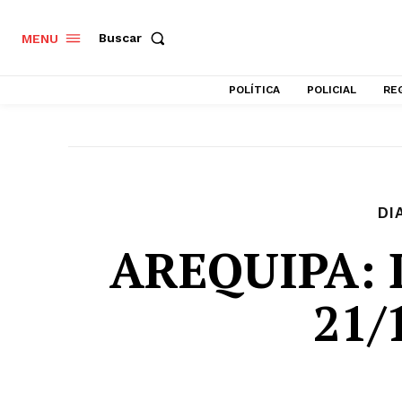
Buscar
MENU
POLÍTICA
POLICIAL
RE
DI
AREQUIPA: D
21/