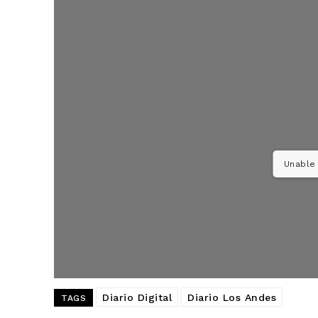
Unable 
Diario Digital
Diario Los Andes
TAGS
SUSCRIB