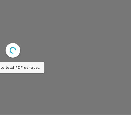
to load PDF service..
Diario los Andes
Nosotros
Contacto
Prensa
ETE