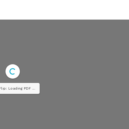
Diario los Andes
lip: Loading PDF ...
Nosotros
Contacto
Prensa
ETE