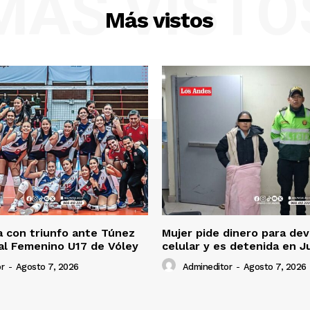
MÁS VISTO
Más vistos
 con triunfo ante Túnez
Mujer pide dinero para dev
al Femenino U17 de Vóley
celular y es detenida en J
r
-
Agosto 7, 2026
Admineditor
-
Agosto 7, 2026