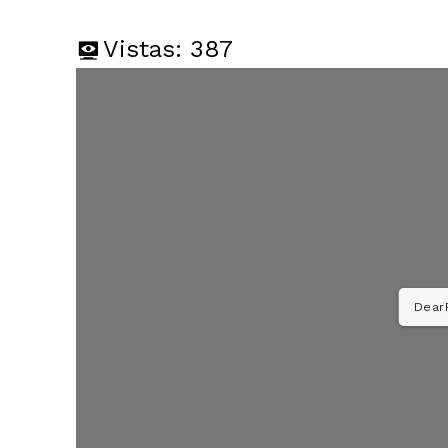
Vistas:
387
DearF
SUSCRIB