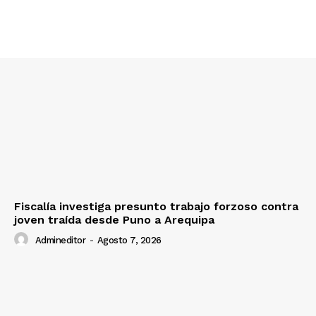
SUSCRIBETE
Diario los Andes
Nosotros
Contacto
Fiscalía investiga presunto trabajo forzoso contra
joven traída desde Puno a Arequipa
Prensa
Admineditor
-
Agosto 7, 2026