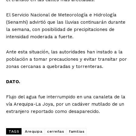
Diario los Andes
El Servicio Nacional de Meteorología e Hidrología
(Senamhi) advirtió que las lluvias continuarán durante
Nosotros
la semana, con posibilidad de precipitaciones de
intensidad moderada a fuerte.
Contacto
Prensa
Ante esta situación, las autoridades han instado a la
población a tomar precauciones y evitar transitar por
zonas cercanas a quebradas y torrenteras.
DATO.
Flujo del agua fue interrumpido en una canaleta de la
vía Arequipa-La Joya, por un cadáver mutilado de un
extranjero reportado como desaparecido.
TAGS
Arequipa
cerreñas
familias