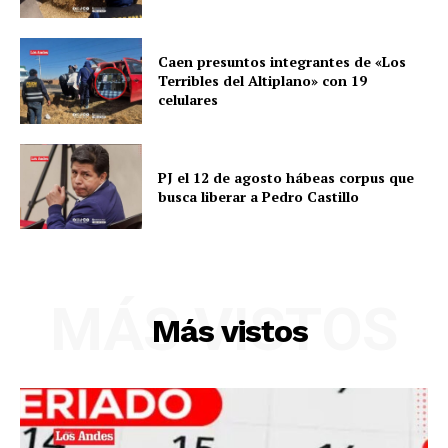
Caen presuntos integrantes de «Los
Terribles del Altiplano» con 19
celulares
PJ el 12 de agosto hábeas corpus que
busca liberar a Pedro Castillo
SUSCRIBETE
MÁS VISTOS
Más vistos
Diario los Andes
Nosotros