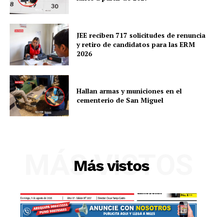
SUSCRIBETE
JEE reciben 717 solicitudes de renuncia
y retiro de candidatos para las ERM
2026
Diario los Andes
Hallan armas y municiones en el
Nosotros
cementerio de San Miguel
Contacto
Prensa
MÁS VISTOS
Más vistos