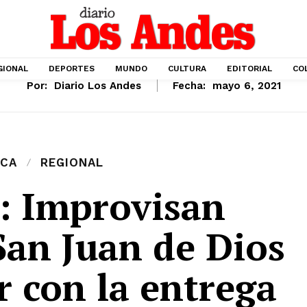
GIONAL
DEPORTES
MUNDO
CULTURA
EDITORIAL
CO
Por:
Diario Los Andes
Fecha:
mayo 6, 2021
ICA
REGIONAL
: Improvisan
San Juan de Dios
r con la entrega