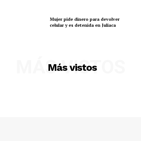
Mujer pide dinero para devolver
celular y es detenida en Juliaca
MÁS VISTOS
SUSCRIBETE
Más vistos
Diario los Andes
Nosotros
Contacto
Prensa