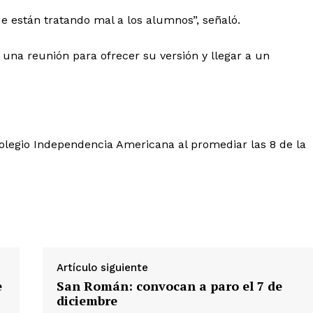
ue están tratando mal a los alumnos”, señaló.
 una reunión para ofrecer su versión y llegar a un
 colegio Independencia Americana al promediar las 8 de la
Diario los Andes
Nosotros
Contacto
Prensa
Artículo siguiente
e
San Román: convocan a paro el 7 de
ETE
diciembre