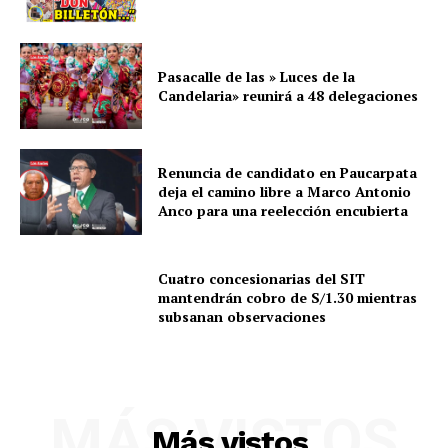
Pasacalle de las » Luces de la
Candelaria» reunirá a 48 delegaciones
Renuncia de candidato en Paucarpata
deja el camino libre a Marco Antonio
Anco para una reelección encubierta
Cuatro concesionarias del SIT
mantendrán cobro de S/1.30 mientras
subsanan observaciones
SUSCRIBETE
MÁS VISTOS
Diario los Andes
Más vistos