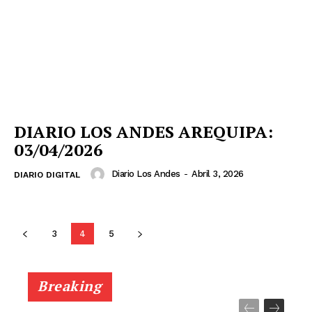
SUSCRIBETE
Diario los Andes
Nosotros
DIARIO LOS ANDES AREQUIPA:
03/04/2026
Contacto
Prensa
Diario Los Andes
-
Abril 3, 2026
DIARIO DIGITAL
3
4
5
Breaking