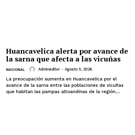
Huancavelica alerta por avance de
la sarna que afecta a las vicuñas
SUSCRIBETE
Admineditor
-
Agosto 5, 2026
NACIONAL
La preocupación aumenta en Huancavelica por el
avance de la sarna entre las poblaciones de vicuñas
Diario los Andes
que habitan las pampas altoandinas de la región....
Nosotros
Contacto
Prensa