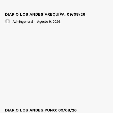
Diario los Andes
DIARIO LOS ANDES AREQUIPA: 09/08/26
Admingeneral
-
Agosto 9, 2026
Nosotros
Contacto
Prensa
DIARIO LOS ANDES PUNO: 09/08/26