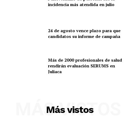
incidencia más atendida en julio
24 de agosto vence plazo para que
candidatos su informe de campaña
Más de 2000 profesionales de salud
rendirán evaluación SERUMS en
Juliaca
SUSCRIBETE
MÁS VISTOS
Más vistos
Diario los Andes
Nosotros