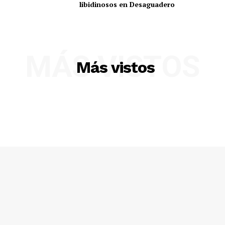
libidinosos en Desaguadero
MÁS VISTOS
Más vistos
SUSCRIBETE