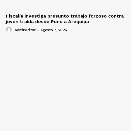
Diario los Andes
Fiscalía investiga presunto trabajo forzoso contra
joven traída desde Puno a Arequipa
Nosotros
Admineditor
-
Agosto 7, 2026
Contacto
Prensa