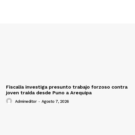
SUSCRIBETE
Diario los Andes
Nosotros
Contacto
Fiscalía investiga presunto trabajo forzoso contra
joven traída desde Puno a Arequipa
Prensa
Admineditor
-
Agosto 7, 2026