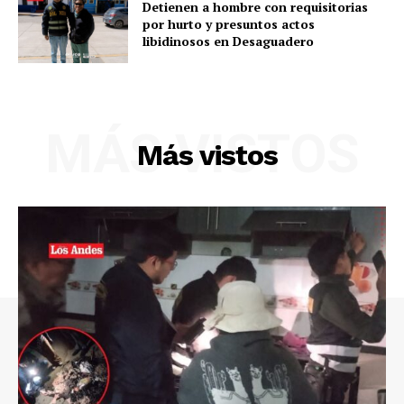
Detienen a hombre con requisitorias
por hurto y presuntos actos
libidinosos en Desaguadero
MÁS VISTOS
Más vistos
SUSCRIBETE
Diario los Andes
Nosotros
Contacto
Prensa