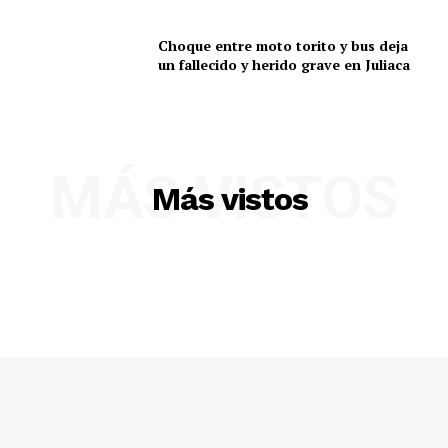
SUSCRIBETE
Choque entre moto torito y bus deja
un fallecido y herido grave en Juliaca
Diario los Andes
Nosotros
MÁS VISTOS
Contacto
Más vistos
Prensa