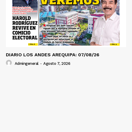
SUSCRIBETE
Diario los Andes
Nosotros
Contacto
DIARIO LOS ANDES AREQUIPA: 07/08/26
Prensa
Admingeneral
-
Agosto 7, 2026