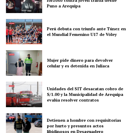
forzoso contra joven traída desde
Puno a Arequipa
Perú debuta con triunfo ante Túnez en
el Mundial Femenino U17 de Vóley
SUSCRIBETE
Mujer pide dinero para devolver
celular y es detenida en Juliaca
Unidades del SIT desacatan cobro de
Diario los Andes
S/1.00 y la Municipalidad de Arequipa
evalúa resolver contratos
Nosotros
Contacto
Detienen a hombre con requisitorias
Prensa
por hurto y presuntos actos
libidinosos en Desaguadero