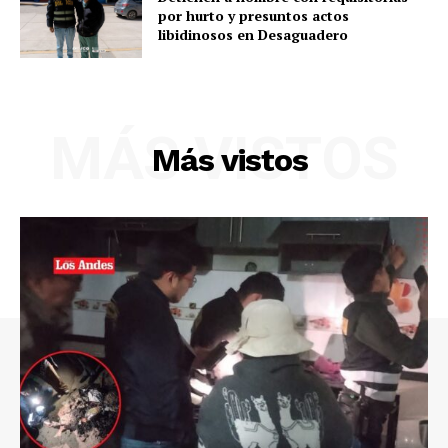
por hurto y presuntos actos
libidinosos en Desaguadero
MÁS VISTOS
Más vistos
SUSCRIBETE
Diario los Andes
Nosotros
Contacto
Prensa