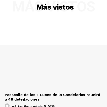
MÁS VISTOS
Más vistos
Pasacalle de las » Luces de la Candelaria» reunirá
a 48 delegaciones
Admineditor
-
Agosto 5, 2026