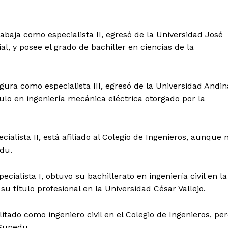
Diario los Andes
abaja como especialista II, egresó de la Universidad José
l, y posee el grado de bachiller en ciencias de la
Nosotros
Contacto
Prensa
gura como especialista III, egresó de la Universidad Andin
ulo en ingeniería mecánica eléctrica otorgado por la
ETE
ialista II, está afiliado al Colegio de Ingenieros, aunque 
nedu.
ialista I, obtuvo su bachillerato en ingeniería civil en la
u título profesional en la Universidad César Vallejo.
ado como ingeniero civil en el Colegio de Ingenieros, pe
 Sunedu.