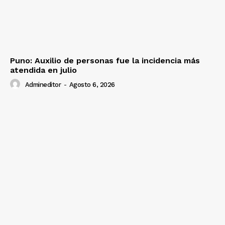
SUSCRIBETE
Diario los Andes
Puno: Auxilio de personas fue la incidencia más
atendida en julio
Nosotros
Admineditor
-
Agosto 6, 2026
Contacto
Prensa