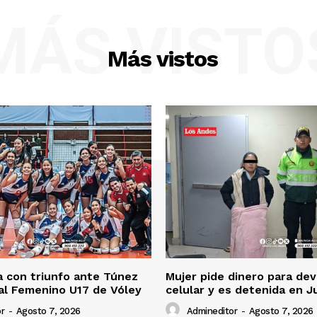
MÁS VISTO
Más vistos
 con triunfo ante Túnez
Mujer pide dinero para dev
al Femenino U17 de Vóley
celular y es detenida en J
r
-
Agosto 7, 2026
Admineditor
-
Agosto 7, 2026