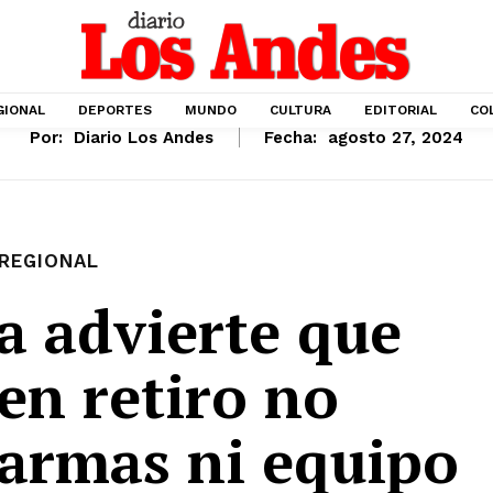
GIONAL
DEPORTES
MUNDO
CULTURA
EDITORIAL
CO
Por:
Diario Los Andes
Fecha:
agosto 27, 2024
REGIONAL
a advierte que
 en retiro no
 armas ni equipo