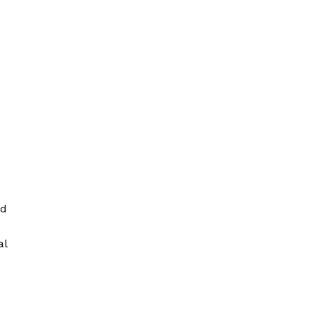
ad
al