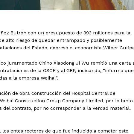
úñez Butrón con un presupuesto de 393 millones para la
 de alto riesgo de quedar entrampado y posiblemente
ataciones del Estado, expresó el economista Wilber Cutipa
ico juramentado Chino Xiaodong Ji Wu remitió una carta 
ontrataciones de la OSCE y al GRP, indicando, “informo que
adas a la empresa Weihai”.
ución de obra construcción del Hospital Central de
eihai Construction Group Company Limited, por lo tanto
nes del contrato, por no corresponder a la verdad material,
a los entes rectores de que fue inducido a cometer este