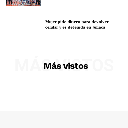
Mujer pide dinero para devolver
Diario los Andes
celular y es detenida en Juliaca
Nosotros
Contacto
Prensa
MÁS VISTOS
Más vistos