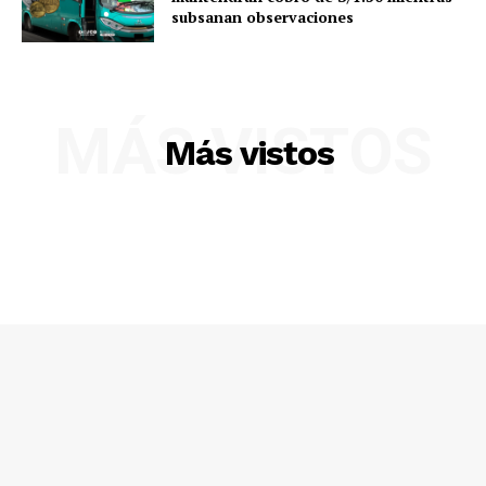
subsanan observaciones
MÁS VISTOS
Más vistos
SUSCRIBETE
Diario los Andes
Nosotros
Contacto
Prensa