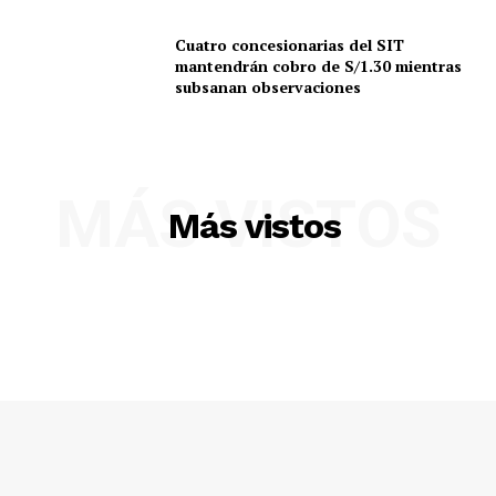
Cuatro concesionarias del SIT
mantendrán cobro de S/1.30 mientras
subsanan observaciones
MÁS VISTOS
Más vistos
SUSCRIBETE