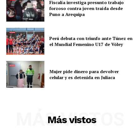
Fiscalía investiga presunto trabajo
forzoso contra joven traída desde
Puno a Arequipa
Perú debuta con triunfo ante Túnez en
el Mundial Femenino U17 de Vóley
Mujer pide dinero para devolver
celular y es detenida en Juliaca
SUSCRIBETE
MÁS VISTOS
Más vistos
Diario los Andes
Nosotros