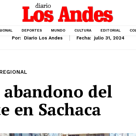
GIONAL
DEPORTES
MUNDO
CULTURA
EDITORIAL
CO
Por:
Diario Los Andes
Fecha:
julio 31, 2024
REGIONAL
 abandono del
te en Sachaca