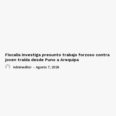
SUSCRIBETE
Diario los Andes
Fiscalía investiga presunto trabajo forzoso contra
Nosotros
joven traída desde Puno a Arequipa
Contacto
Admineditor
-
Agosto 7, 2026
Prensa