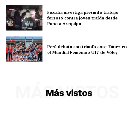
Fiscalía investiga presunto trabajo
forzoso contra joven traída desde
Puno a Arequipa
Perú debuta con triunfo ante Túnez en
el Mundial Femenino U17 de Vóley
SUSCRIBETE
MÁS VISTOS
Más vistos
Diario los Andes
Nosotros
Contacto