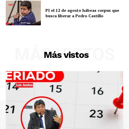
PJ el 12 de agosto hábeas corpus que
busca liberar a Pedro Castillo
MÁS VISTOS
Más vistos
SUSCRIBETE
Diario los Andes
Nosotros
Contacto
Prensa