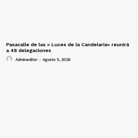
SUSCRIBETE
Diario los Andes
Pasacalle de las » Luces de la Candelaria» reunirá
a 48 delegaciones
Nosotros
Admineditor
-
Agosto 5, 2026
Contacto
Prensa