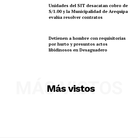
Unidades del SIT desacatan cobro de
S/1.00 y la Municipalidad de Arequipa
evalúa resolver contratos
SUSCRIBETE
Detienen a hombre con requisitorias
por hurto y presuntos actos
Diario los Andes
libidinosos en Desaguadero
Nosotros
Contacto
MÁS VISTOS
Prensa
Más vistos